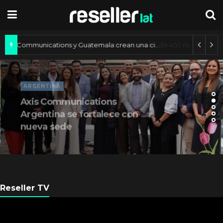
Axis Communications y Guatemala crean una ciudad inteligente
ARGENTINA
Axis Communications
Argentina se fortalece con
nueva sede
Reseller TV