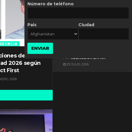
Número de teléfono
Pais
Ciudad
ES NOTICIA
Gestión documental en
Latinoamérica enfrenta
NDENCIA
ENVIAR
diversos desafíos
ciones de
POR
REDACCIÓN LATAM
dad 2026 según
29 JULIO, 2026
ct First
NERO, 2026