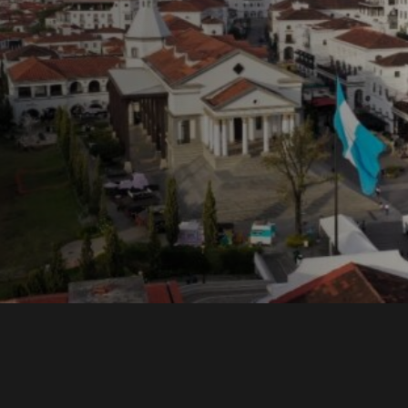
ons y
una