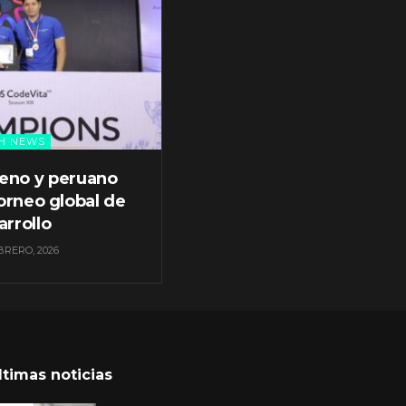
H NEWS
leno y peruano
orneo global de
arrollo
BRERO, 2026
ltimas noticias