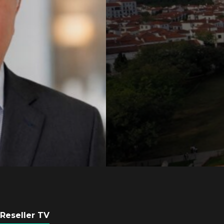
Axis Communicati
Guatemala crean 
ciudad inteligente
POR
REDACCIÓN LATAM
3 AGOSTO, 2026
Reseller TV