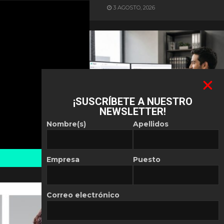
3 AGOSTO, 2026
¡SUSCRÍBETE A NUESTRO
NEWSLETTER!
ES NOTICIA
Nombre(s)
Apellidos
Automatización de las
Pymes depende del
conocimiento
Empresa
Puesto
POR
REDACCIÓN LATAM
30 JULIO, 2026
Correo electrónico