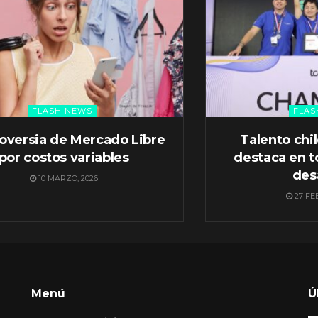
FLASH NEWS
FLAS
oversia de Mercado Libre
Talento chi
por costos variables
destaca en t
des
10 MARZO, 2026
27 FE
Menú
Ú