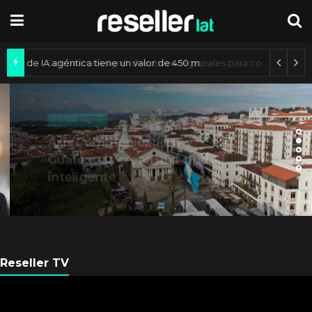
Mercado de IA agéntica tiene un valor de 450 mil millones de dólares
ES NOTICIA
Axis Communications y
Guatemala crean una ciudad
inteligente
Reseller TV