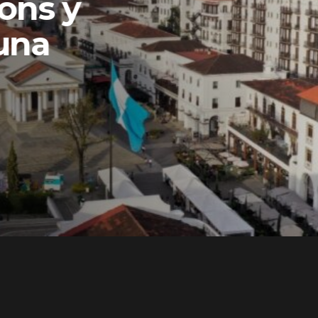
ons y
una