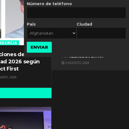
Número de teléfono
Pais
Ciudad
ES NOTICIA
Axis Communications y
Guatemala crean una
NDENCIA
ENVIAR
ciudad inteligente
ciones de
POR
REDACCIÓN LATAM
dad 2026 según
3 AGOSTO, 2026
ct First
NERO, 2026