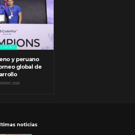
H NEWS
leno y peruano
orneo global de
arrollo
BRERO, 2026
ltimas noticias