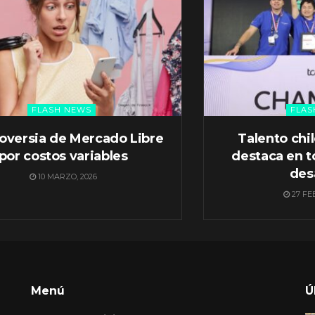
FLASH NEWS
FLAS
oversia de Mercado Libre
Talento chi
por costos variables
destaca en t
des
10 MARZO, 2026
27 FE
Menú
Ú