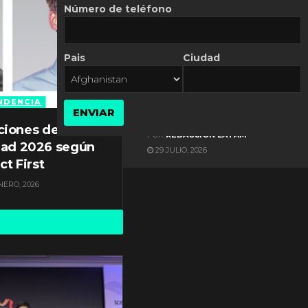
Número de teléfono
Pais
Ciudad
ES NOTICIA
Gestión documental en
Latinoamérica enfrenta
NDENCIA
ENVIAR
diversos desafíos
ciones de
POR
REDACCIÓN LATAM
dad 2026 según
29 JULIO, 2026
ct First
NERO, 2026