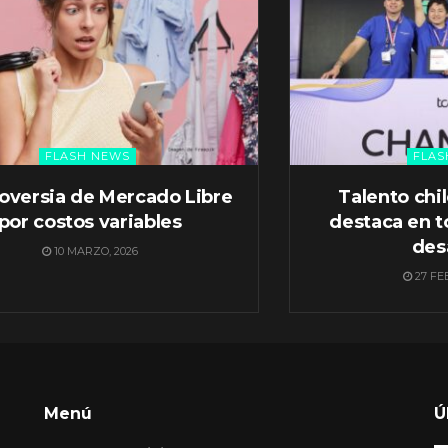
FLASH NEWS
FLAS
oversia de Mercado Libre
Talento chi
por costos variables
destaca en t
des
10 MARZO, 2026
27 FE
Menú
Ú