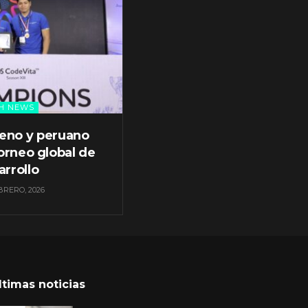
H NEWS
leno y peruano
orneo global de
arrollo
BRERO, 2026
ltimas noticias