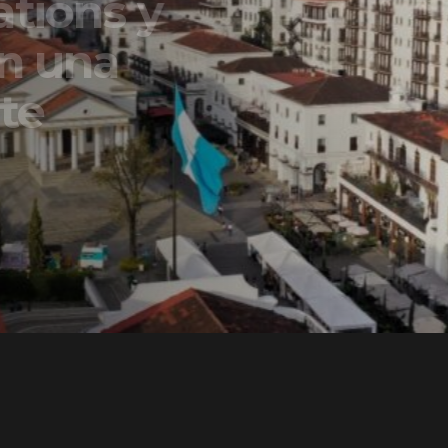
ons y
una