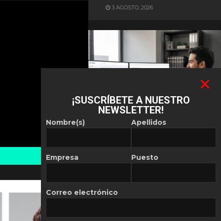
3 AGOSTO, 2026
¡SUSCRÍBETE A NUESTRO
NEWSLETTER!
ES NOTICIA
Nombre(s)
Apellidos
Automatización de las
Pymes depende del
conocimiento
Empresa
Puesto
POR
REDACCIÓN LATAM
30 JULIO, 2026
Correo electrónico