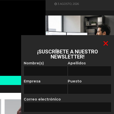
3 AGOSTO, 2026
¡SUSCRÍBETE A NUESTRO
NEWSLETTER!
ES NOTICIA
Nombre(s)
Apellidos
Automatización de las
Pymes depende del
conocimiento
Empresa
Puesto
POR
REDACCIÓN LATAM
30 JULIO, 2026
Correo electrónico