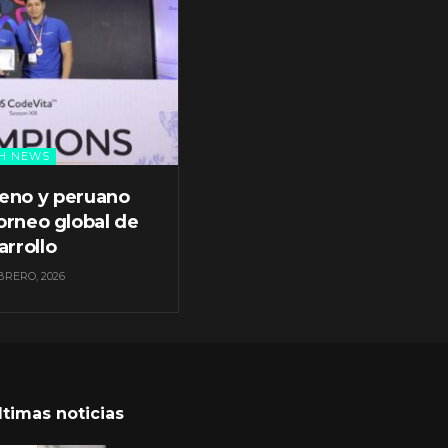
H NEWS
leno y peruano
orneo global de
arrollo
BRERO, 2026
ltimas noticias