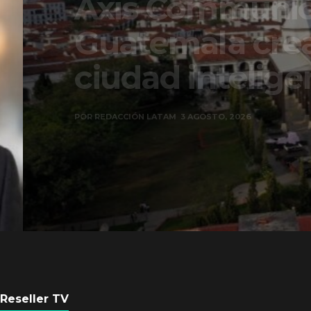
Axis Communicati
Guatemala crean 
ciudad inteligente
POR
REDACCIÓN LATAM
3 AGOSTO, 2026
Reseller TV