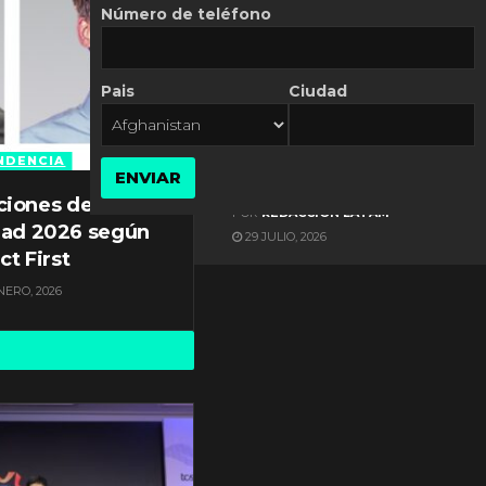
Número de teléfono
Pais
Ciudad
ES NOTICIA
Gestión documental en
Latinoamérica enfrenta
NDENCIA
ENVIAR
diversos desafíos
ciones de
POR
REDACCIÓN LATAM
dad 2026 según
29 JULIO, 2026
ct First
NERO, 2026