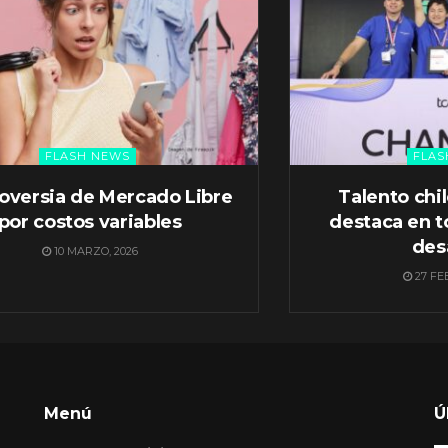
FLASH NEWS
FLAS
oversia de Mercado Libre
Talento chi
por costos variables
destaca en t
des
10 MARZO, 2026
27 FE
Menú
Ú