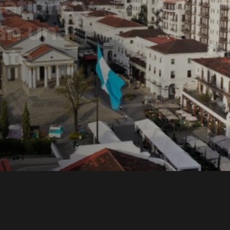
ons y
una