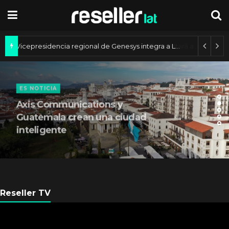
Vicepresidencia regional de Genesys integra a Lucimary Henrique
ES NOTICIA
Axis Communications y
Guatemala crean una ciudad
inteligente
Reseller TV