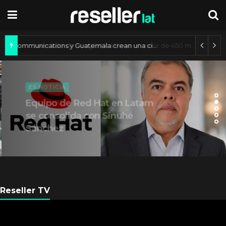
Axis Communications y Guatemala crean una ciudad inteligente
ES NOTICIA
Equipo de Red Hat en Latam
se consolida con Sinuhé
Sánchez
Reseller TV