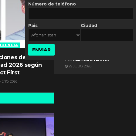
Número de teléfono
Pais
Ciudad
ES NOTICIA
Gestión documental en
Latinoamérica enfrenta
NDENCIA
ENVIAR
diversos desafíos
ciones de
POR
REDACCIÓN LATAM
dad 2026 según
29 JULIO, 2026
ct First
NERO, 2026