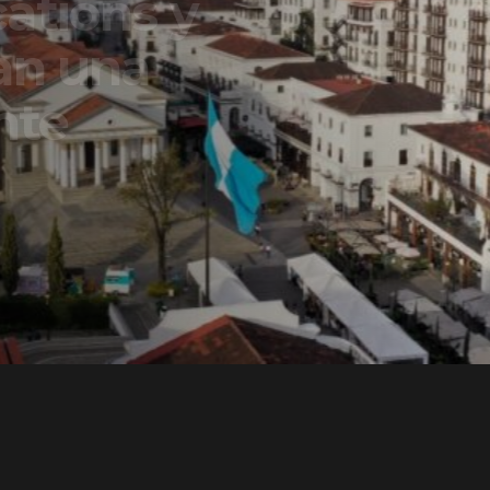
ons y
una