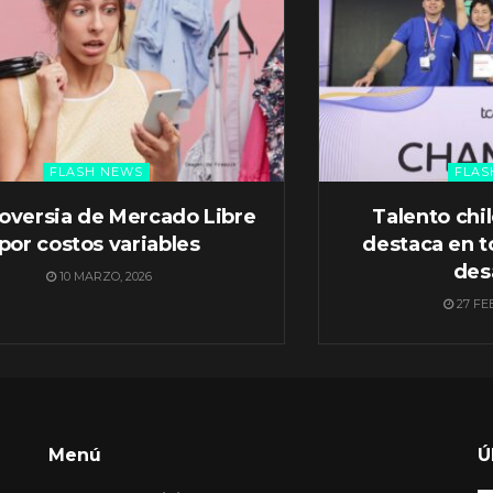
FLASH NEWS
FLAS
oversia de Mercado Libre
Talento chi
por costos variables
destaca en t
des
10 MARZO, 2026
27 FE
Menú
Ú