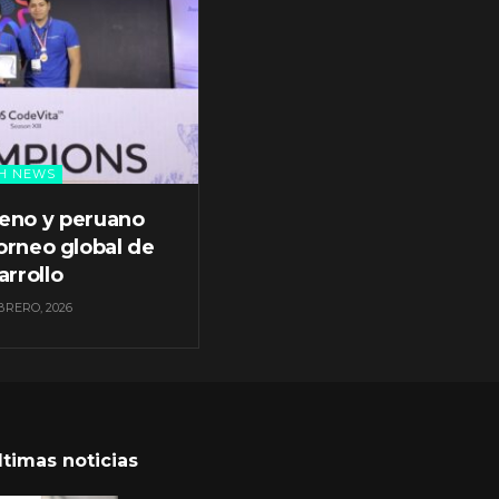
H NEWS
leno y peruano
orneo global de
arrollo
BRERO, 2026
ltimas noticias