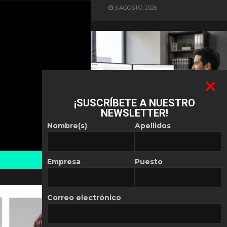
3 AGOSTO, 2026
¡SUSCRÍBETE A NUESTRO
NEWSLETTER!
ES NOTICIA
Nombre(s)
Apellidos
Automatización de las
Pymes depende del
conocimiento
Empresa
Puesto
POR
REDACCIÓN LATAM
30 JULIO, 2026
Correo electrónico