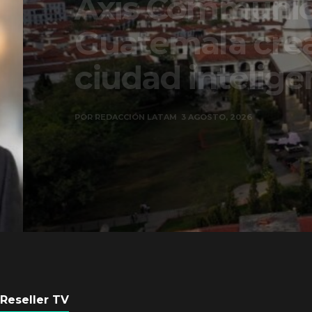
Axis Communicati
Guatemala crean 
ciudad inteligente
POR
REDACCIÓN LATAM
3 AGOSTO, 2026
Reseller TV