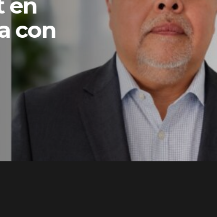
ons y
una