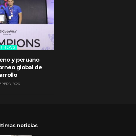
H NEWS
leno y peruano
orneo global de
arrollo
BRERO, 2026
ltimas noticias