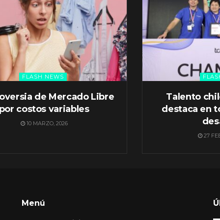
FLASH NEWS
FLAS
oversia de Mercado Libre
Talento chi
por costos variables
destaca en t
des
10 MARZO, 2026
27 FE
Menú
Ú