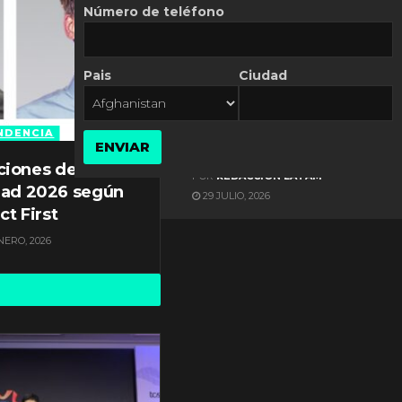
Número de teléfono
Pais
Ciudad
ES NOTICIA
Gestión documental en
Latinoamérica enfrenta
NDENCIA
ENVIAR
diversos desafíos
ciones de
POR
REDACCIÓN LATAM
dad 2026 según
29 JULIO, 2026
ct First
NERO, 2026