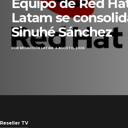
Axis Communicati
Guatemala crean 
ciudad inteligente
POR
REDACCIÓN LATAM
3 AGOSTO, 2026
Reseller TV