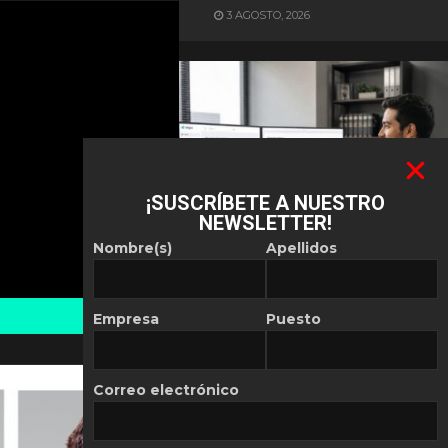
3 AGOSTO, 2026
¡SUSCRÍBETE A NUESTRO
NEWSLETTER!
ES NOTICIA
Nombre(s)
Apellidos
Automatización de las
Pymes depende del
conocimiento
Empresa
Puesto
POR
REDACCIÓN LATAM
30 JULIO, 2026
Correo electrónico