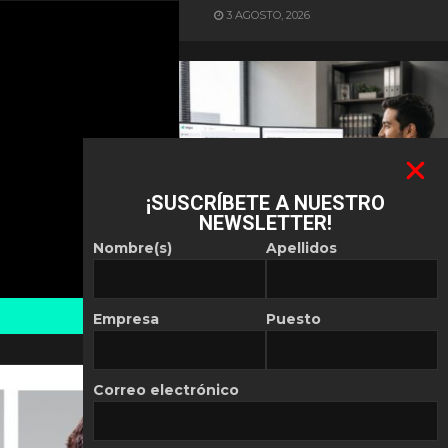
3 AGOSTO, 2026
¡SUSCRÍBETE A NUESTRO
NEWSLETTER!
ES NOTICIA
Nombre(s)
Apellidos
Automatización de las
Pymes depende del
conocimiento
Empresa
Puesto
POR
REDACCIÓN LATAM
30 JULIO, 2026
Correo electrónico