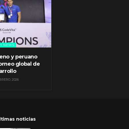
H NEWS
leno y peruano
orneo global de
arrollo
BRERO, 2026
ltimas noticias