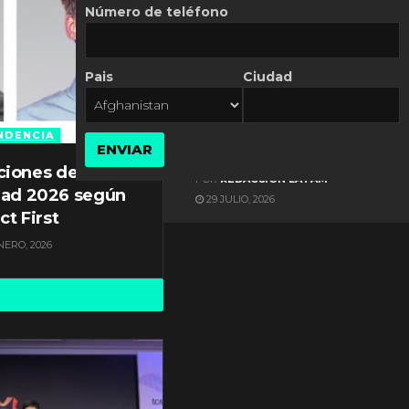
Número de teléfono
Pais
Ciudad
ES NOTICIA
Gestión documental en
Latinoamérica enfrenta
NDENCIA
ENVIAR
diversos desafíos
ciones de
POR
REDACCIÓN LATAM
dad 2026 según
29 JULIO, 2026
ct First
NERO, 2026