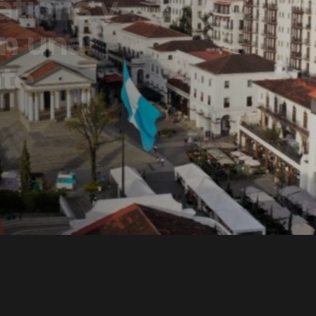
ons y
una