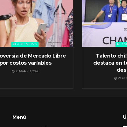
FLASH NEWS
FLAS
oversia de Mercado Libre
Talento chi
por costos variables
destaca en t
des
10 MARZO, 2026
27 FE
Menú
Ú