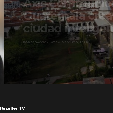
Axis Communicati
Guatemala crean 
ciudad inteligente
POR
REDACCIÓN LATAM
3 AGOSTO, 2026
Reseller TV