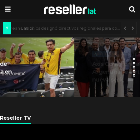
Axis Communications y Guatemala crean una ciudad inteligente
ARGENTINA
Axis Communications
Argentina se fortalece con
nueva sede
Reseller TV