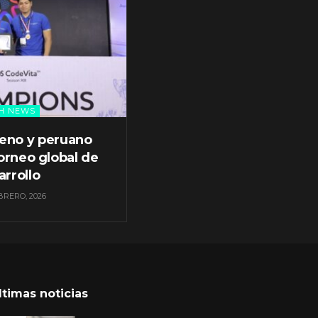
H NEWS
leno y peruano
orneo global de
arrollo
BRERO, 2026
ltimas noticias