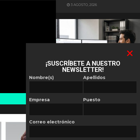
3 AGOSTO, 2026
¡SUSCRÍBETE A NUESTRO
NEWSLETTER!
ES NOTICIA
Nombre(s)
Apellidos
Automatización de las
Pymes depende del
conocimiento
Empresa
Puesto
POR
REDACCIÓN LATAM
30 JULIO, 2026
Correo electrónico