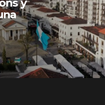
ons y
una