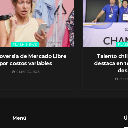
FLASH NEWS
FLAS
oversia de Mercado Libre
Talento chi
por costos variables
destaca en t
des
10 MARZO, 2026
27 FE
Menú
Ú