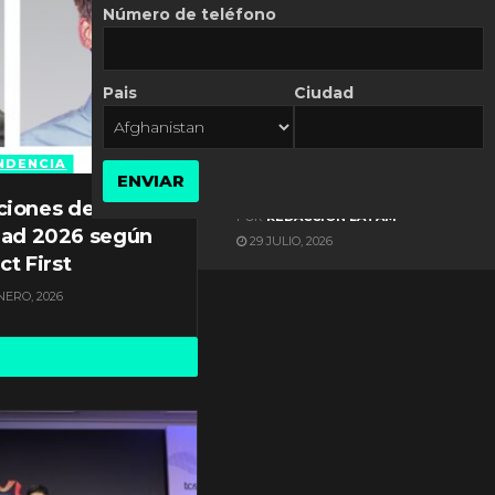
Número de teléfono
Pais
Ciudad
ES NOTICIA
Gestión documental en
Latinoamérica enfrenta
NDENCIA
ENVIAR
diversos desafíos
ciones de
POR
REDACCIÓN LATAM
dad 2026 según
29 JULIO, 2026
ct First
NERO, 2026