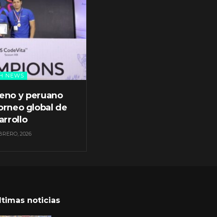
H NEWS
leno y peruano
orneo global de
arrollo
BRERO, 2026
ltimas noticias