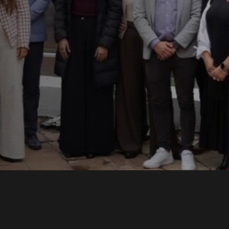
ons
lece