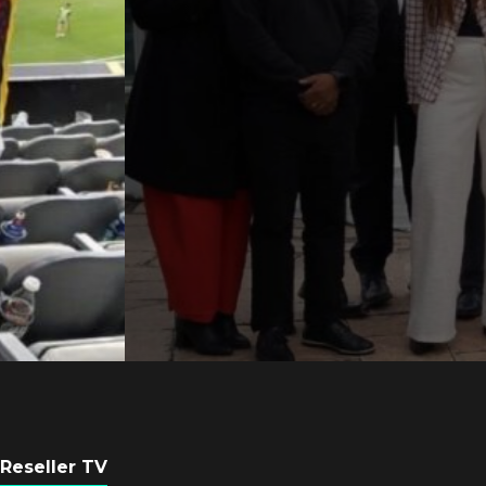
Axis Communicati
Argentina se forta
con nueva sede
POR
REDACCIÓN LATAM
6 AGOSTO, 2026
Reseller TV