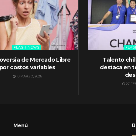
FLASH NEWS
FLAS
oversia de Mercado Libre
Talento chi
por costos variables
destaca en t
des
10 MARZO, 2026
27 FE
Menú
Ú