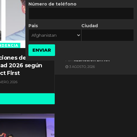
Número de teléfono
Pais
Ciudad
ES NOTICIA
Axis Communications y
Guatemala crean una
NDENCIA
ENVIAR
ciudad inteligente
ciones de
POR
REDACCIÓN LATAM
dad 2026 según
3 AGOSTO, 2026
ct First
NERO, 2026