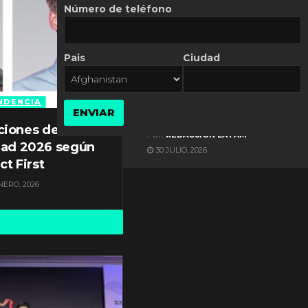
Número de teléfono
Pais
Ciudad
ES NOTICIA
Automatización de las
Pymes depende del
NDENCIA
ENVIAR
conocimiento
ciones de
POR
REDACCIÓN LATAM
dad 2026 según
30 JULIO, 2026
ct First
NERO, 2026