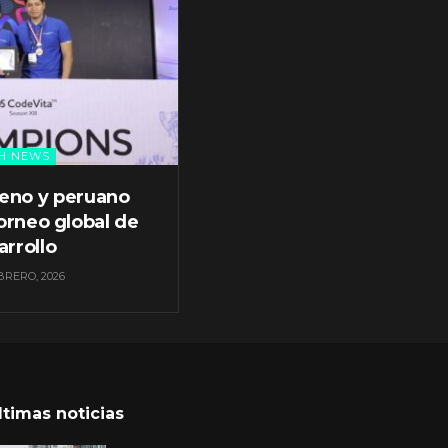
H NEWS
leno y peruano
orneo global de
arrollo
BRERO, 2026
ltimas noticias