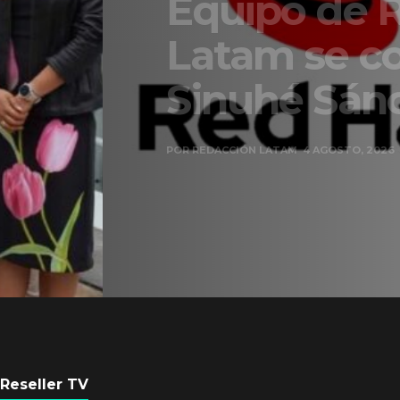
Equipo de Red Ha
Latam se consolid
Sinuhé Sánchez
POR
REDACCIÓN LATAM
4 AGOSTO, 2026
Reseller TV