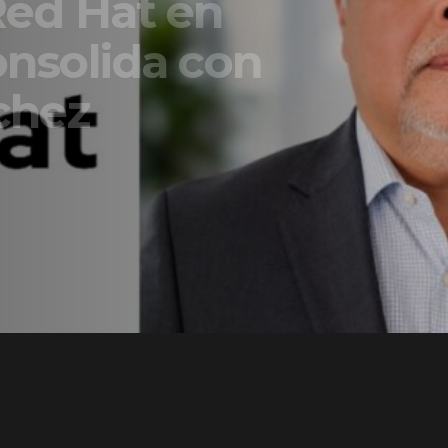
t en
a con