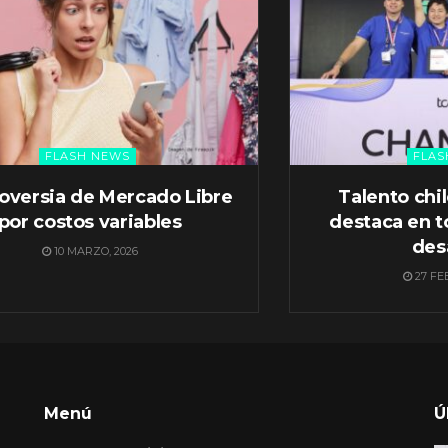
FLASH NEWS
FLAS
oversia de Mercado Libre
Talento chi
por costos variables
destaca en t
des
10 MARZO, 2026
27 FE
Menú
Ú