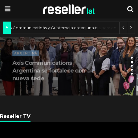
Axis Communications y Guatemala crean una ciudad inteligente
ARGENTINA
Axis Communications
Argentina se fortalece con
nueva sede
Reseller TV