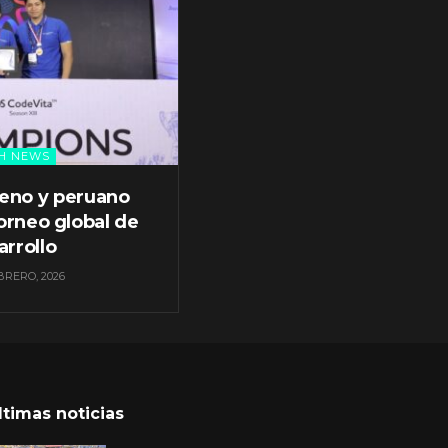
H NEWS
leno y peruano
orneo global de
arrollo
BRERO, 2026
ltimas noticias