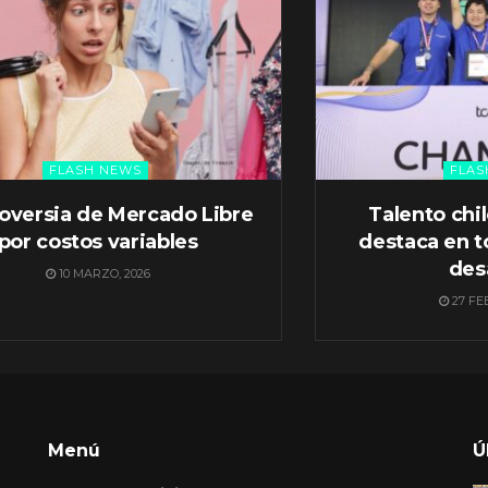
FLASH NEWS
FLAS
oversia de Mercado Libre
Talento chi
por costos variables
destaca en t
des
10 MARZO, 2026
27 FE
Menú
Ú