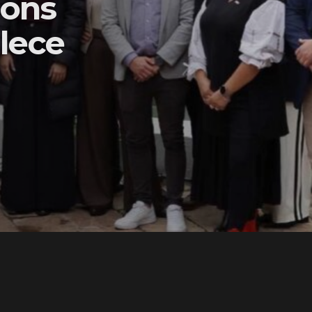
ons
lece