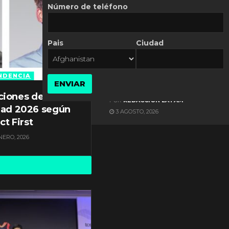
Número de teléfono
Pais
Ciudad
ES NOTICIA
Axis Communications y
Guatemala crean una
NDENCIA
ENVIAR
ciudad inteligente
ciones de
POR
REDACCIÓN LATAM
dad 2026 según
3 AGOSTO, 2026
ct First
NERO, 2026