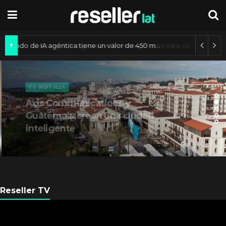
Mercado de IA agéntica tiene un valor de 450 mil millones de dólares
ES NOTICIA
Axis Communications y
Guatemala crean una ciudad
inteligente
Reseller TV