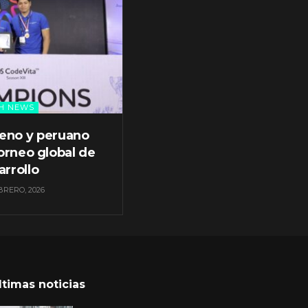
H NEWS
leno y peruano
orneo global de
arrollo
BRERO, 2026
ltimas noticias