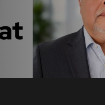
t en
a con