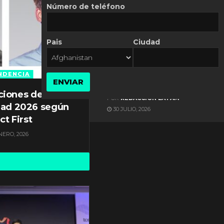
Número de teléfono
Pais
Ciudad
ES NOTICIA
Automatización de las
Pymes depende del
NDENCIA
ENVIAR
conocimiento
ciones de
POR
REDACCIÓN LATAM
dad 2026 según
30 JULIO, 2026
ct First
NERO, 2026