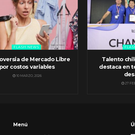
FLASH NEWS
FLAS
oversia de Mercado Libre
Talento chi
por costos variables
destaca en t
des
10 MARZO, 2026
27 FE
Menú
Ú