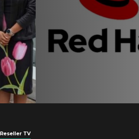
Equipo de Red Ha
Latam se consolid
Sinuhé Sánchez
POR
REDACCIÓN LATAM
4 AGOSTO, 2026
Reseller TV