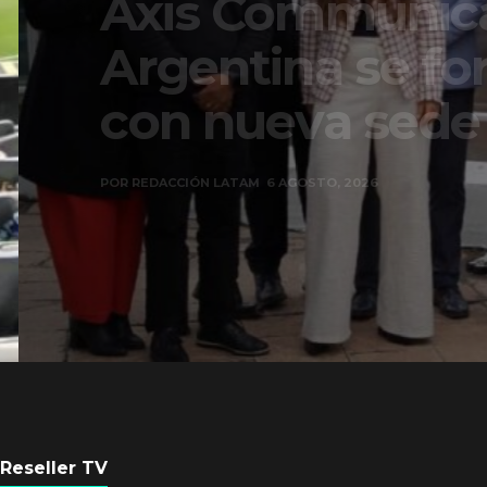
Axis Communicati
Argentina se forta
con nueva sede
POR
REDACCIÓN LATAM
6 AGOSTO, 2026
Reseller TV