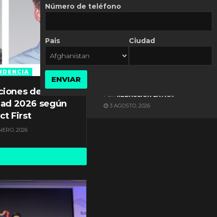
Número de teléfono
Pais
Ciudad
ES NOTICIA
Axis Communications y
Guatemala crean una
NDENCIA
ENVIAR
ciudad inteligente
ciones de
POR
REDACCIÓN LATAM
dad 2026 según
3 AGOSTO, 2026
ct First
NERO, 2026