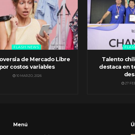
FLASH NEWS
FLAS
oversia de Mercado Libre
Talento chi
por costos variables
destaca en t
des
10 MARZO, 2026
27 FE
Menú
Ú