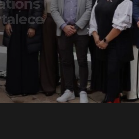
ons
lece