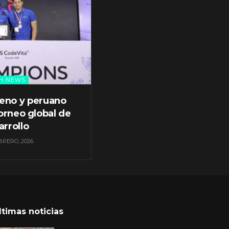
H NEWS
leno y peruano
orneo global de
arrollo
BRERO, 2026
ltimas noticias