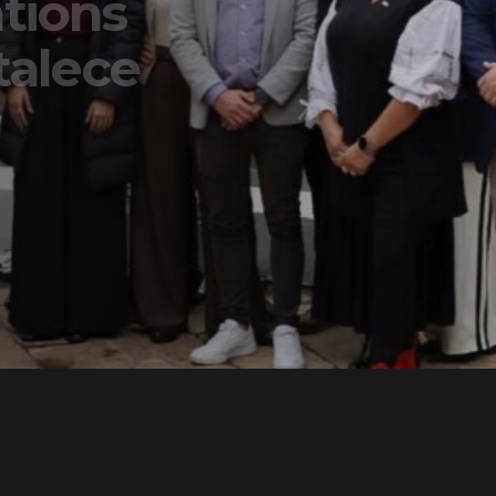
ons
lece