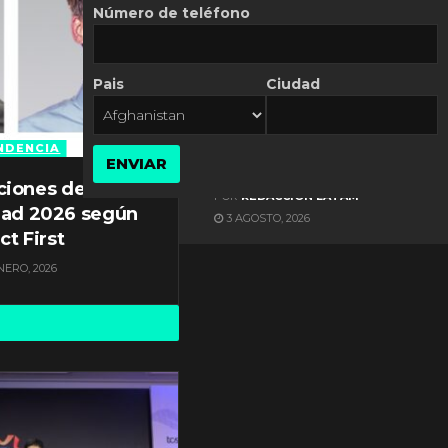
Número de teléfono
Pais
Ciudad
ES NOTICIA
Axis Communications y
Guatemala crean una
NDENCIA
ENVIAR
ciudad inteligente
ciones de
POR
REDACCIÓN LATAM
dad 2026 según
3 AGOSTO, 2026
ct First
NERO, 2026