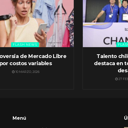
FLASH NEWS
FLAS
oversia de Mercado Libre
Talento chi
por costos variables
destaca en t
des
10 MARZO, 2026
27 FE
Menú
Ú