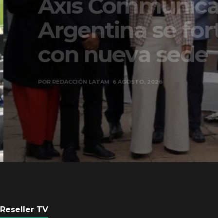
Axis Communicati
Argentina se forta
con nueva sede
POR
REDACCIÓN LATAM
6 AGOSTO, 2026
Reseller TV