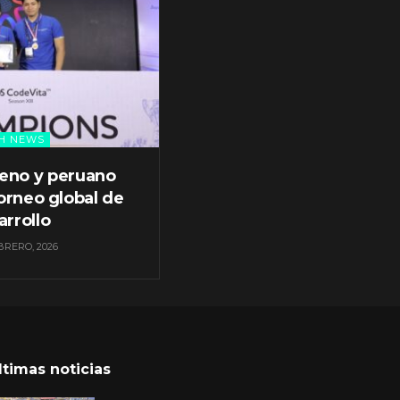
H NEWS
leno y peruano
orneo global de
arrollo
BRERO, 2026
ltimas noticias