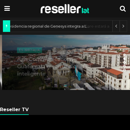
Vicepresidencia regional de Genesys integra a Lucimary Henrique
ES NOTICIA
Axis Communications y
Guatemala crean una ciudad
inteligente
Reseller TV