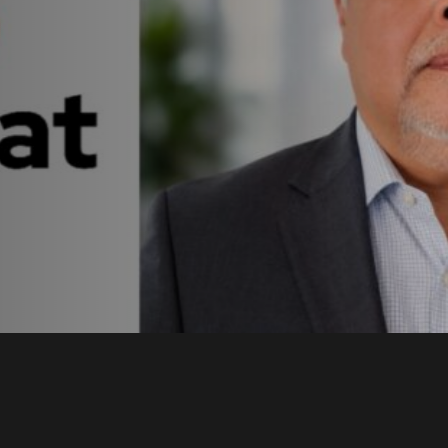
t en
a con