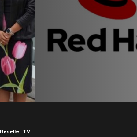
Equipo de Red Ha
Latam se consolid
Sinuhé Sánchez
POR
REDACCIÓN LATAM
4 AGOSTO, 2026
Reseller TV