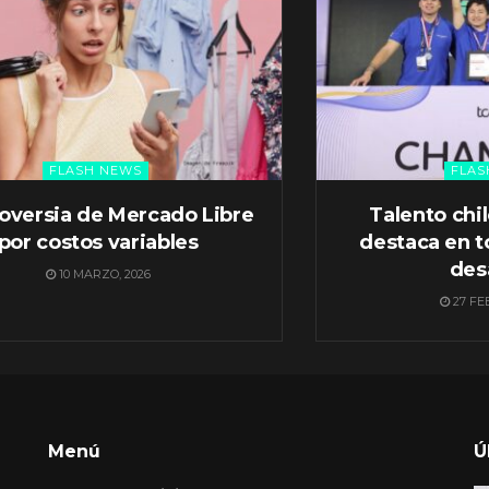
FLASH NEWS
FLAS
oversia de Mercado Libre
Talento chi
por costos variables
destaca en t
des
10 MARZO, 2026
27 FE
Menú
Ú