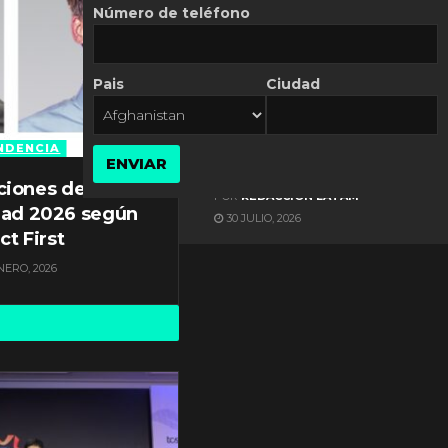
Número de teléfono
Pais
Ciudad
ES NOTICIA
Automatización de las
Pymes depende del
NDENCIA
ENVIAR
conocimiento
ciones de
POR
REDACCIÓN LATAM
dad 2026 según
30 JULIO, 2026
ct First
NERO, 2026