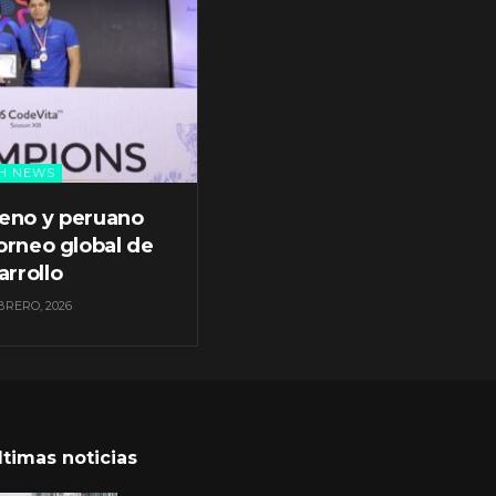
H NEWS
leno y peruano
orneo global de
arrollo
BRERO, 2026
ltimas noticias