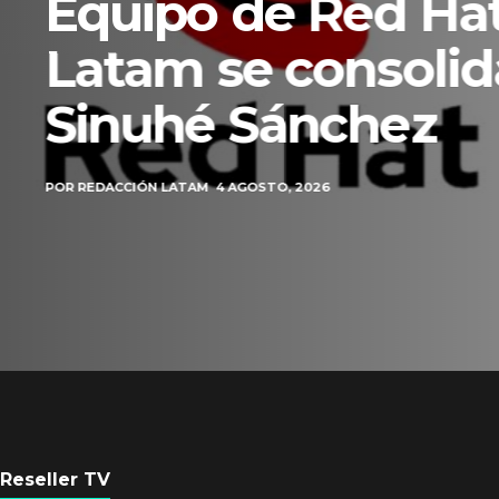
Equipo de Red Ha
Latam se consolid
Sinuhé Sánchez
POR
REDACCIÓN LATAM
4 AGOSTO, 2026
Reseller TV