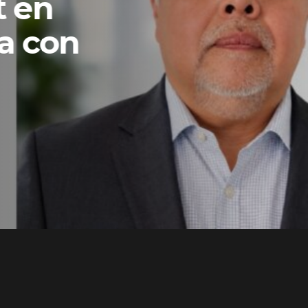
t en
a con