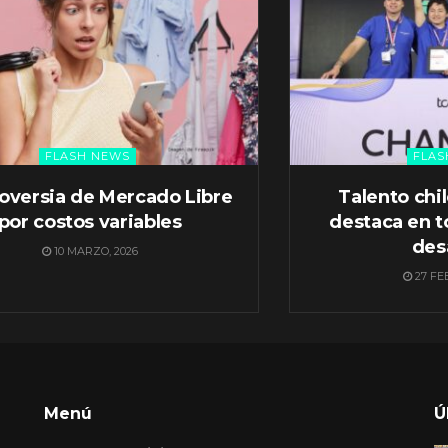
FLASH NEWS
FLAS
oversia de Mercado Libre
Talento chi
por costos variables
destaca en t
des
10 MARZO, 2026
27 FE
Menú
Ú