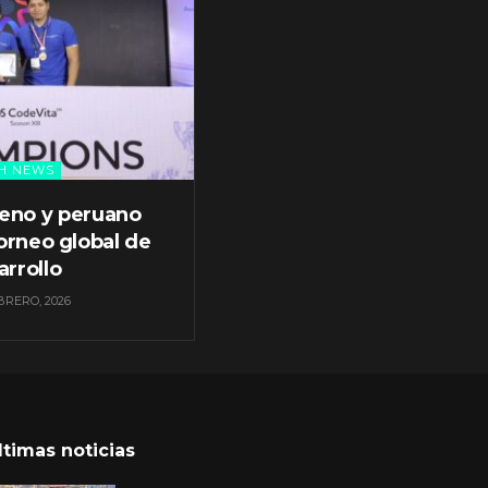
H NEWS
leno y peruano
orneo global de
arrollo
BRERO, 2026
ltimas noticias