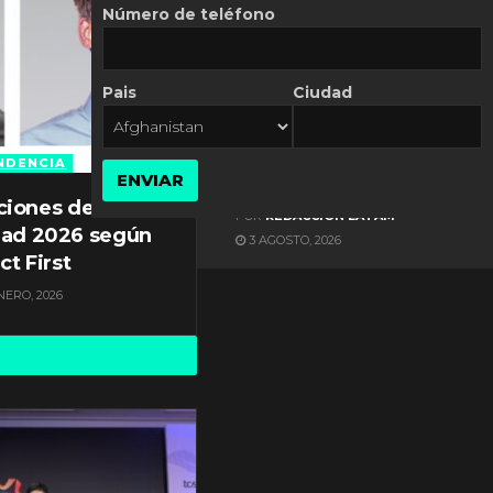
Número de teléfono
Pais
Ciudad
ES NOTICIA
Axis Communications y
Guatemala crean una
NDENCIA
ENVIAR
ciudad inteligente
ciones de
POR
REDACCIÓN LATAM
dad 2026 según
3 AGOSTO, 2026
ct First
NERO, 2026