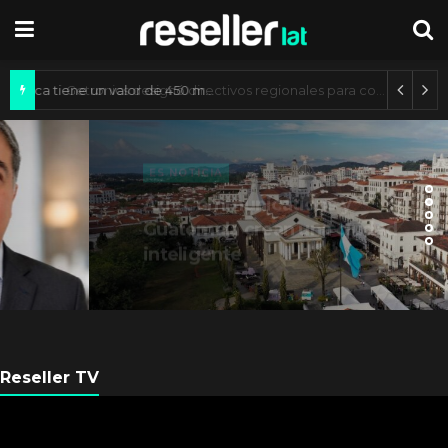
Mercado de IA agéntica tiene un valor de 450 mil millones de dólares
ES NOTICIA
Axis Communications y
Guatemala crean una ciudad
inteligente
Reseller TV