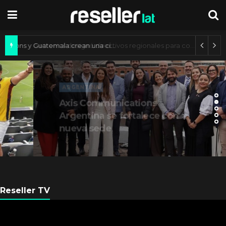
Axis Communications y Guatemala crean una ciudad inteligente
ARGENTINA
Axis Communications
Argentina se fortalece con
nueva sede
Reseller TV