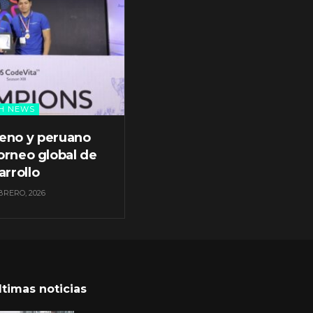
H NEWS
leno y peruano
orneo global de
arrollo
BRERO, 2026
ltimas noticias