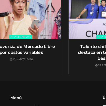
FLASH NEWS
FLAS
oversia de Mercado Libre
Talento chi
por costos variables
destaca en t
des
10 MARZO, 2026
27 FE
Menú
Ú